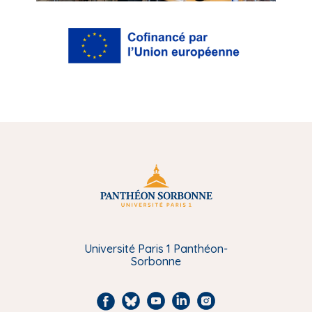
Université Paris 1 Panthéon-
Sorbonne
F
B
Y
L
I