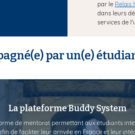
par le
Relais
dans leurs d
services de l'
agné(e) par un(e) étudiant
La plateforme Buddy System
rme de mentorat permettant aux étudiants inter
in de faciliter leur arrivée en France et leur inté