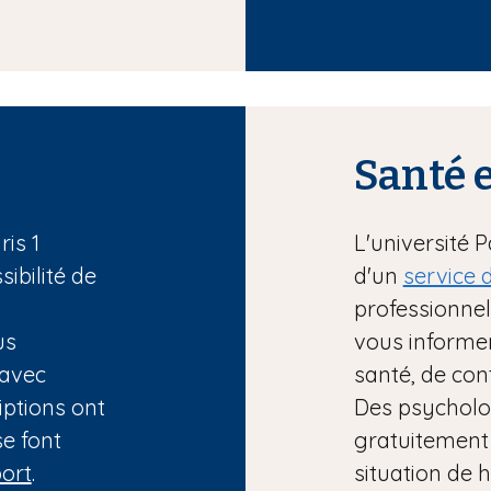
Santé 
ris 1
L'université 
ibilité de
d'un
service 
professionnel
us
vous informer
 avec
santé, de con
riptions ont
Des psycholo
e font
gratuitement 
ort
.
situation de