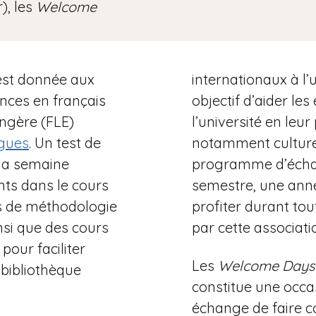
), les
Welcome
 est donnée aux
internationaux à l’u
nces en français
objectif d’aider les
ngère (FLE)
l’université en leur
gues
. Un test de
notamment culturel
 la semaine
programme d’échan
ants dans le cours
semestre, une ann
rs de méthodologie
profiter durant to
insi que des cours
par cette associati
pour faciliter
Les
Welcome Days
bibliothèque
constitue une occa
échange de faire 