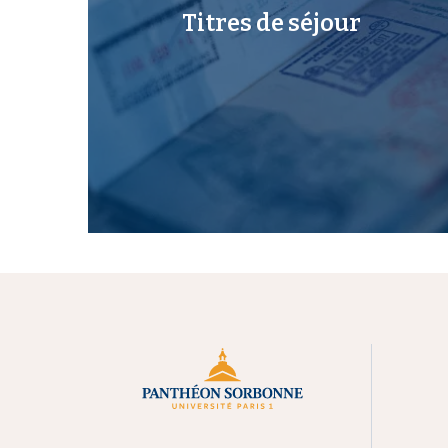
Titres de séjour
M
e