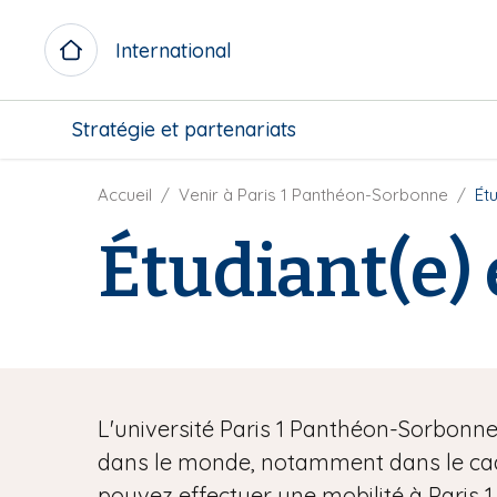
A
l
International
l
e
M
r
Stratégie et partenariats
i
a
c
u
r
F
Accueil
Venir à Paris 1 Panthéon-Sorbonne
Ét
c
o
i
o
Étudiant(e)
m
l
n
e
d
t
n
'
e
u
A
n
b
r
u
l
i
p
o
a
r
L'université Paris 1 Panthéon-Sorbonne
c
n
i
k
dans le monde, notamment dans le cadr
e
n
c
pouvez effectuer une mobilité à Paris 