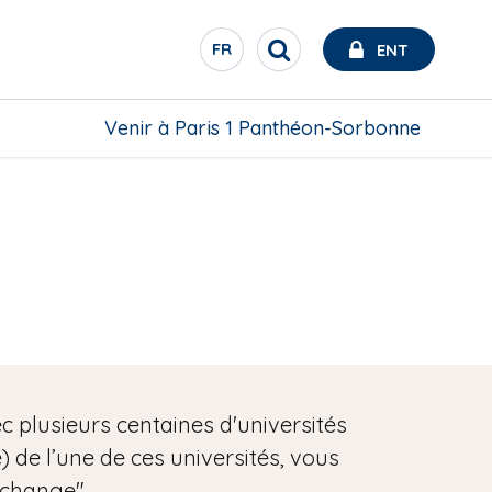
FR
ENT
R
S
e
É
c
L
h
Venir à Paris 1 Panthéon-Sorbonne
E
e
C
r
c
T
h
E
e
U
r
R
D
E
L
A
N
 plusieurs centaines d'universités
G
de l’une de ces universités, vous
U
E
échange".