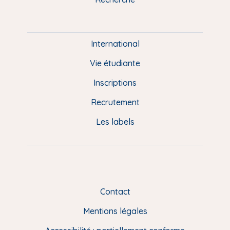
m
P
i
e
International
d
Vie étudiante
d
Inscriptions
e
Recrutement
p
Les labels
a
g
e
F
Contact
R
Mentions légales