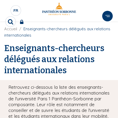
A
l
FR
S
l
É
e
R
L
r
F
Accueil
Enseignants-chercheurs délégués aux relations
e
E
i
c
a
internationales
l
C
h
u
d
e
T
Enseignants-chercheurs
c
'
r
E
o
A
c
délégués aux relations
U
r
n
h
i
R
e
t
internationales
a
D
r
e
n
E
e
n
L
u
Retrouvez ci-dessous la liste des enseignants-
A
p
chercheurs délégués aux relations internationales
N
r
de l'université Paris 1 Panthéon-Sorbonne par
G
i
composante. Leur rôle est notamment de
U
conseiller et de suivre les étudiants de l'université
n
E
et les étudiants internationaux dans leur mobilité,
c